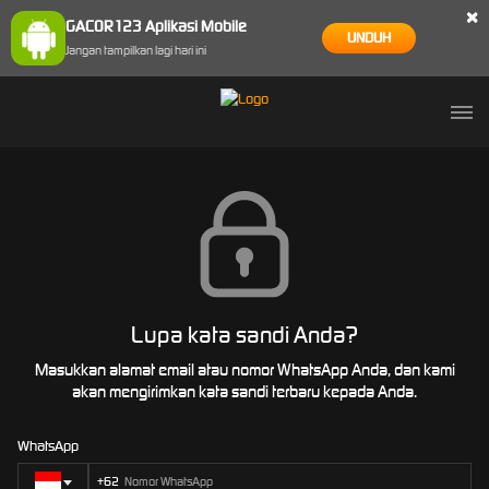
×
GACOR123 Aplikasi Mobile
UNDUH
Jangan tampilkan lagi hari ini
Lupa kata sandi Anda?
Masukkan alamat email atau nomor WhatsApp Anda, dan kami
akan mengirimkan kata sandi terbaru kepada Anda.
WhatsApp
+62