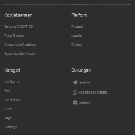
Kebijaksanaan
Platform
Tentang GACOR123
Promosi
Pusat Bantuan
Loyalty
Responsible Gambling
Referral
Syarat dan Ketentuan
Kategori
Dukungan
Hot Games
janjihoki
Slots
+6281939704362
Live Casino
janjihoki
Race
Togel
Olahraga