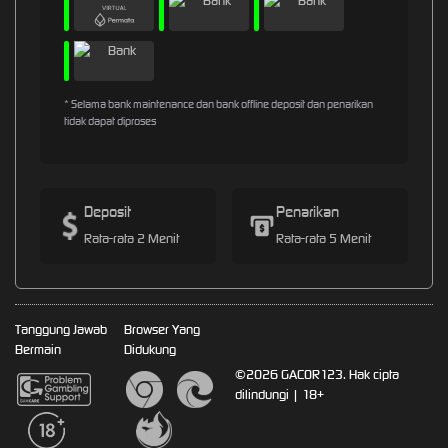
* Selama bank maintenance dan bank offline deposit dan penarikan
tidak dapat diproses
Deposit
Penarikan
Rata-rata 2 Menit
Rata-rata 5 Menit
Tanggung Jawab
Browser Yang
Bermain
Didukung
©2026 GACOR123. Hak cipta
dilindungi | 18+