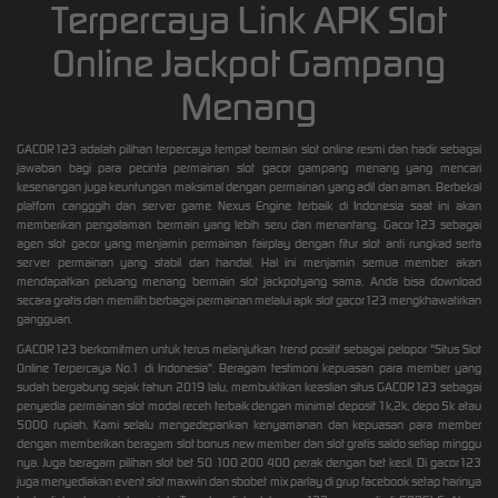
Terpercaya Link APK Slot
Online Jackpot Gampang
Menang
GACOR123 adalah pilihan terpercaya tempat bermain slot online resmi dan hadir sebagai
jawaban bagi para pecinta permainan slot gacor gampang menang yang mencari
kesenangan juga keuntungan maksimal dengan permainan yang adil dan aman. Berbekal
platfom cangggih dan server game Nexus Engine terbaik di Indonesia saat ini akan
memberikan pengalaman bermain yang lebih seru dan menantang. Gacor123 sebagai
agen slot gacor yang menjamin permainan fairplay dengan fitur slot anti rungkad serta
server permainan yang stabil dan handal. Hal ini menjamin semua member akan
mendapatkan peluang menang bermain slot jackpotyang sama. Anda bisa download
secara gratis dan memilih berbagai permainan melalui apk slot gacor123 mengkhawatirkan
gangguan.
GACOR123 berkomitmen untuk terus melanjutkan trend positif sebagai pelopor "Situs Slot
Online Terpercaya No.1 di Indonesia". Beragam testimoni kepuasan para member yang
sudah bergabung sejak tahun 2019 lalu, membuktikan keaslian situs GACOR123 sebagai
penyedia permainan slot modal receh terbaik dengan minimal deposit 1k,2k, depo 5k atau
5000 rupiah. Kami selalu mengedepankan kenyamanan dan kepuasan para member
dengan memberikan beragam slot bonus new member dan slot gratis saldo setiap minggu
nya. Juga beragam pilihan slot bet 50 100 200 400 perak dengan bet kecil. Di gacor123
juga menyediakan event slot maxwin dan sbobet mix parlay di grup facebook setap harinya