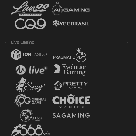
Live Casino