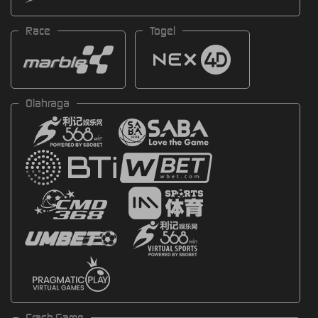
Race
Togel
Olahraga
Crash Game