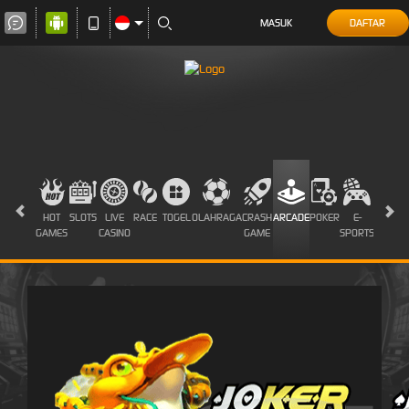
MASUK
DAFTAR
HOT
SLOTS
LIVE
RACE
TOGEL
OLAHRAGA
CRASH
ARCADE
POKER
E-
SABUN
GAMES
CASINO
GAME
SPORTS
AYAM