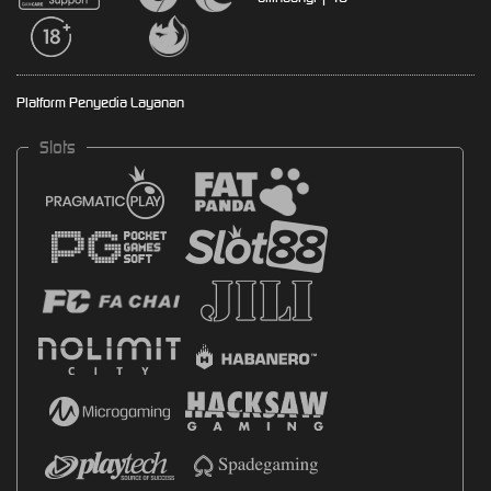
Platform Penyedia Layanan
Slots