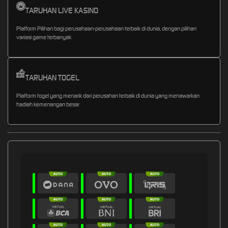
TARUHAN LIVE KASINO
Platform Pilihan bagi perusahaan-perusahaan terbaik di dunia, dengan pilihan
variasi game terbanyak
TARUHAN TOGEL
Platform togel yang menarik dari perusahan terbaik di dunia yang menawarkan
hadiah kemenangan besar