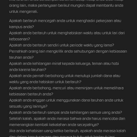
orang lain, maka pertanyaan berikut mungkin dapat membantu anda
untuk mengenali.
Apakah bertaruh mencegah anda untuk menghadiri pekerjaan atau
kampus anda?
Apakah anda bertaruh untuk menghabiskan waktu atau untuk lari dari
kebosanan?
Apakah anda bertaruh sendiri untuk periode waktu yang lama?
Pernahkah orang lain mengkritik anda sehubungan dengan kebiasaan
taruhan anda?
Apakah anda kehilangan minat kepada keluarga, teman atau hobi
anda karena taruhan?
Apakah anda pernah berbohong untuk menutupi jumlah dana atau
waktu yang anda habiskan untuk bertaruh?
Apakah anda berbohong, mencuri atau meminjam untuk memelihara
kebiasaan bertaruh anda?
Apakah anda enggan untuk menggunakan dana taruhan anda untuk
sesuatu yang lainnya?
Apakah anda bertaruh sampai anda kehilangan semua uang anda?
Setelah kalah, apakah anda merasa bahwa anda harus mencoba dan
memenangkan kembali kekalahan anda secepatnya?
Jika anda kehabisan uang ketika bertaruh, apakah anda merasa kalah
dan dalam keputusasaan dan merasa butuh untuk bertaruh lagi