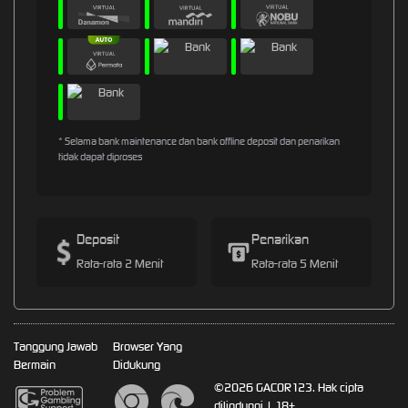
* Selama bank maintenance dan bank offline deposit dan penarikan
tidak dapat diproses
Deposit
Penarikan
Rata-rata 2 Menit
Rata-rata 5 Menit
Tanggung Jawab
Browser Yang
Bermain
Didukung
©2026 GACOR123. Hak cipta
dilindungi | 18+