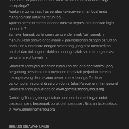
secepatnya?
Apakah argumentasi, frustasi atau kekecewaan membuat anda
menginginkan untuk bertaruh lagi?
Apakah bertaruh membuat anda merasa depresi atau bahkan ingin
bunuh diri?
Semakin banyak pertanyaan yang anda jawab 'ya', semakin
menunjukkan bahwa anda memiliki permasalahan dengan perjudian
anda. Untuk berbicara dengan seseorang yang bisa memberikan
nasihat dan dukungan, silahkan hubungi salah satu dari organisasi
yang tertera di bawah ini.
Gamblers Anonymous adalah kumpulan dari pria dan wanita yang
bergabung bersama untuk membantu masalah perjudian mereka
masing-masing dan sesama pemain berat lainnya. Terdapat
perkumpulan regional di seluruh dunia. Situs Pelayanan internasional
Gamblers Anonymous ada di:
www.gamblersanonymous.org
Gambling Therapy menyediakan bantuan dan bimbingan untuk
siapapun yang terdampak buruk oleh perjudian. Situs ini bisa diakses
di:
www.gamblingtherapy.org
BERJUDI DIBAWAH UMUR