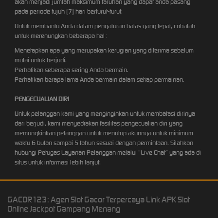
akan menjadi jumlah maksimum taruhan yang dapat anda pasang
pada periode tujuh (7) hari berturut-turut.
Untuk membantu Anda dalam pengaturan batas yang tepat, cobalah
untuk merenungkan beberapa hal :
Menetapkan apa yang merupakan kerugian yang diterima sebelum
mulai untuk berjudi.
Perhatikan seberapa sering Anda bermain.
Perhatikan berapa lama Anda bermain dalam setiap permainan.
PENGECUALIAN DIRI
Untuk pelanggan kami yang menginginkan untuk membatasi dirinya
dari berjudi, kami menyediakan fasilitas pengecualian diri yang
memungkinkan pelanggan untuk menutup akunnya untuk minimum
waktu 6 bulan sampai 5 tahun sesuai dengan permintaan. Silahkan
hubungi Petugas Layanan Pelanggan melalui “Live Chat” yang ada di
situs untuk informasi lebih lanjut.
GACOR123: Agen Slot Gacor Terpercaya Link APK Slot
Online Jackpot Gampang Menang