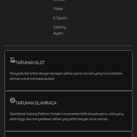
Poker
E-Sports
Sabung
Ayam
TARUHAN SLOT
Penyedia slot online dengan beragam pilihan game menarik yang memudahkan
pemain untuk mencapai jackpot
TARUHAN OLAHRAGA
Sportsbook Gaming Platform Terbaik menawarkan lebih banyak game, odds yang
lebih tinggi, dan menyediakan pilihan yang lebih banyak untuk pemain.