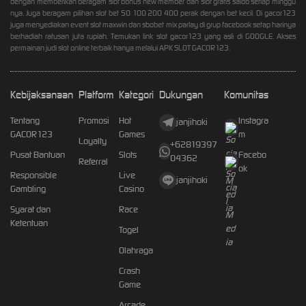
dengan memberikan beragam slot bonus new member dan slot gratis saldo setiap minggu
nya. Juga beragam pilihan slot bet 50 100 200 400 perak dengan bet kecil. Di gacor123
juga menyediakan event slot maxwin dan sbobet mix parlay di grup facebook setap harinya
berhadiah ratusan juta rupiah. Temukan link slot gacor123 yang asli di GOOGLE. Akses
permainan judi slot online terbaik hanya melalui APK SLOT GACOR123.
Kebijaksanaan
Platform
Kategori
Dukungan
Komunitas
Tentang
Promosi
Hot
Instagra
janjihoki
GACOR123
Games
m
Loyalty
+62819397
Pusat Bantuan
Slots
Facebo
04362
Referral
ok
Responsible
Live
janjihoki
Gambling
Casino
Syarat dan
Race
Ketentuan
Togel
Olahraga
Crash
Game
Arcade