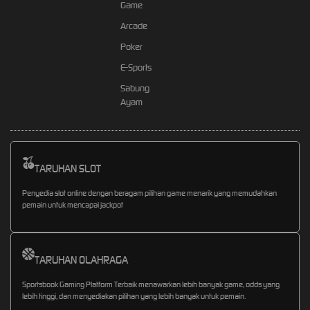
Game
Arcade
Poker
E-Sports
Sabung
Ayam
TARUHAN SLOT
Penyedia slot online dengan beragam pilihan game menarik yang memudahkan
pemain untuk mencapai jackpot
TARUHAN OLAHRAGA
Sportsbook Gaming Platform Terbaik menawarkan lebih banyak game, odds yang
lebih tinggi, dan menyediakan pilihan yang lebih banyak untuk pemain.