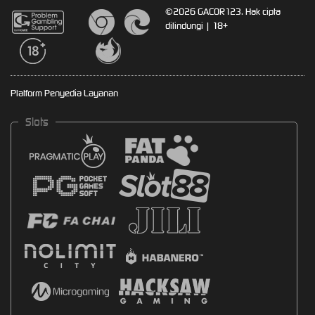
©2026 GACOR123. Hak cipta
dilindungi | 18+
Platform Penyedia Layanan
Slots