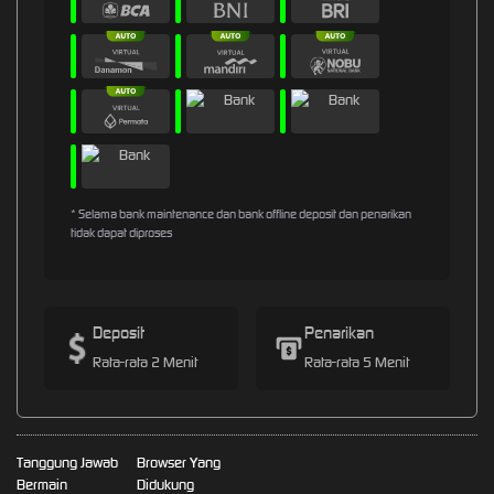
* Selama bank maintenance dan bank offline deposit dan penarikan
tidak dapat diproses
Deposit
Penarikan
Rata-rata 2 Menit
Rata-rata 5 Menit
Tanggung Jawab
Browser Yang
Bermain
Didukung