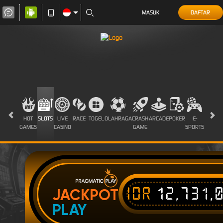
MASUK
DAFTAR
HOT
SLOTS
LIVE
RACE
TOGEL
OLAHRAGA
CRASH
ARCADE
POKER
E-
SABUN
GAMES
CASINO
GAME
SPORTS
AYAM
IDR
12,731,
JACKPOT
PLAY