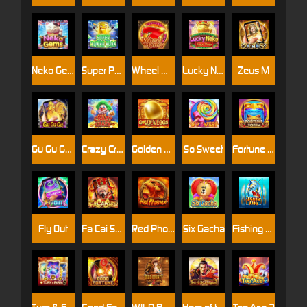
Neko Gems
Super Power Bank
Wheel Money
Lucky Neko New Year
Zeus M
Gu Gu Gu M
Crazy Crazy
Golden Eggs
So Sweet
Fortune Totem
Fly Out
Fa Cai Shen M
Red Phoenix
Six Gacha
Fishing King