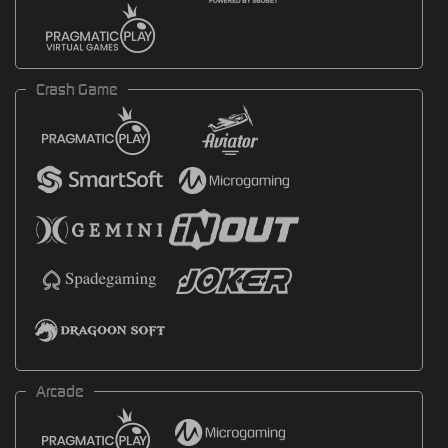
Crash Game
Arcade