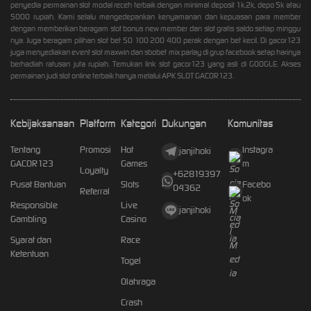
penyedia permainan slot modal receh terbaik dengan minimal deposit 1k,2k, depo 5k atau
5000 rupiah. Kami selalu mengedepankan kenyamanan dan kepuasan para member
dengan memberikan beragam slot bonus new member dan slot gratis saldo setiap minggu
nya. Juga beragam pilihan slot bet 50 100 200 400 perak dengan bet kecil. Di gacor123
juga menyediakan event slot maxwin dan sbobet mix parlay di grup facebook setap harinya
berhadiah ratusan juta rupiah. Temukan link slot gacor123 yang asli di GOOGLE. Akses
permainan judi slot online terbaik hanya melalui APK SLOT GACOR123.
Kebijaksanaan
Platform
Kategori
Dukungan
Komunitas
Tentang
Promosi
Hot
Instagra
janjihoki
GACOR123
Games
m
Loyalty
+62819397
Pusat Bantuan
Slots
Facebo
04362
Referral
ok
Responsible
Live
janjihoki
Gambling
Casino
Syarat dan
Race
Ketentuan
Togel
Olahraga
Crash