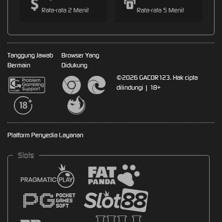
Rata-rata 2 Menit
Rata-rata 5 Menit
Tanggung Jawab
Browser Yang
Bermain
Didukung
©2026 GACOR123. Hak cipta
dilindungi | 18+
Platform Penyedia Layanan
Slots