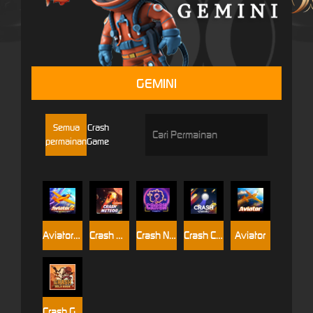
GEMINI
Semua
Crash
permainan
Game
Aviator2-Sky Elite
Crash Meteor
Crash Neon
Crash Classic
Aviator
Crash Gold Rush