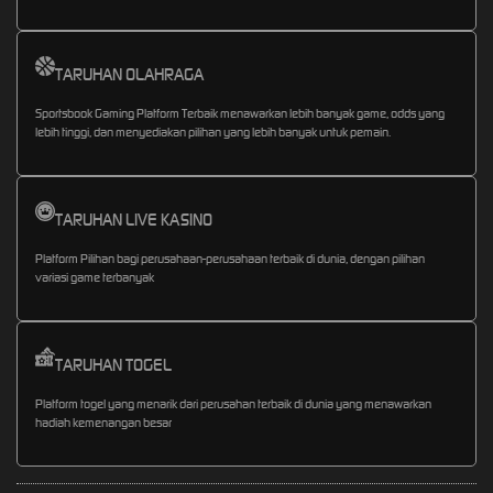
TARUHAN OLAHRAGA
Sportsbook Gaming Platform Terbaik menawarkan lebih banyak game, odds yang
lebih tinggi, dan menyediakan pilihan yang lebih banyak untuk pemain.
TARUHAN LIVE KASINO
Platform Pilihan bagi perusahaan-perusahaan terbaik di dunia, dengan pilihan
variasi game terbanyak
TARUHAN TOGEL
Platform togel yang menarik dari perusahan terbaik di dunia yang menawarkan
hadiah kemenangan besar