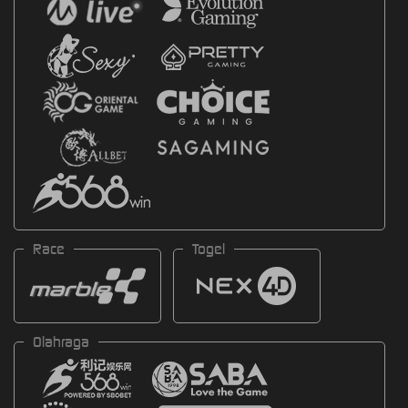
Race
Togel
Olahraga