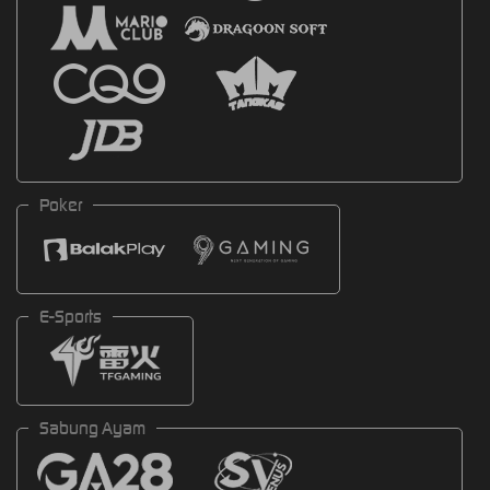
Poker
E-Sports
Sabung Ayam