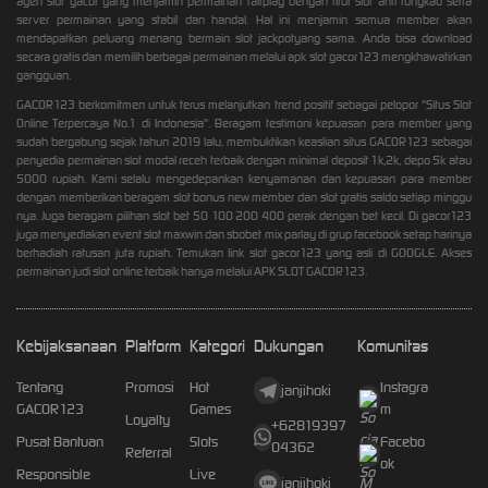
agen slot gacor yang menjamin permainan fairplay dengan fitur slot anti rungkad serta
server permainan yang stabil dan handal. Hal ini menjamin semua member akan
mendapatkan peluang menang bermain slot jackpotyang sama. Anda bisa download
secara gratis dan memilih berbagai permainan melalui apk slot gacor123 mengkhawatirkan
gangguan.
GACOR123 berkomitmen untuk terus melanjutkan trend positif sebagai pelopor "Situs Slot
Online Terpercaya No.1 di Indonesia". Beragam testimoni kepuasan para member yang
sudah bergabung sejak tahun 2019 lalu, membuktikan keaslian situs GACOR123 sebagai
penyedia permainan slot modal receh terbaik dengan minimal deposit 1k,2k, depo 5k atau
5000 rupiah. Kami selalu mengedepankan kenyamanan dan kepuasan para member
dengan memberikan beragam slot bonus new member dan slot gratis saldo setiap minggu
nya. Juga beragam pilihan slot bet 50 100 200 400 perak dengan bet kecil. Di gacor123
juga menyediakan event slot maxwin dan sbobet mix parlay di grup facebook setap harinya
berhadiah ratusan juta rupiah. Temukan link slot gacor123 yang asli di GOOGLE. Akses
permainan judi slot online terbaik hanya melalui APK SLOT GACOR123.
Kebijaksanaan
Platform
Kategori
Dukungan
Komunitas
Tentang
Promosi
Hot
Instagra
janjihoki
GACOR123
Games
m
Loyalty
+62819397
Pusat Bantuan
Slots
Facebo
04362
Referral
ok
Responsible
Live
janjihoki