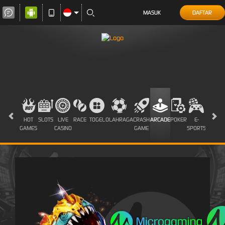
MASUK
DAFTAR
HOT
SLOTS
LIVE
RACE
TOGEL
OLAHRAGA
CRASH
ARCADE
POKER
E-
SABUN
GAMES
CASINO
GAME
SPORTS
AYAM