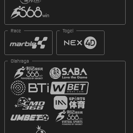
Race
Togel
Olahraga