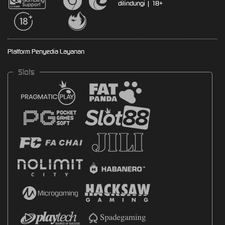
dilindungi | 18+
Platform Penyedia Layanan
Slots