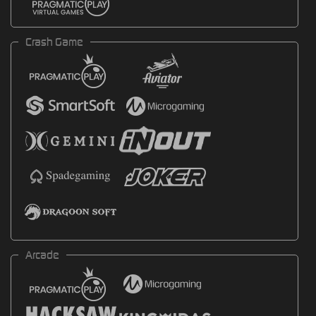
Crash Game
Arcade