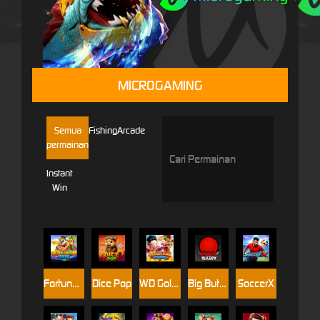
MICROGAMING
Semua
Fishing
Arcade
permainan
Instant
Win
Fortune Fishing
Dice Pop
WD Golden Fuwa Fishing
Big Button Bash
SoccerX