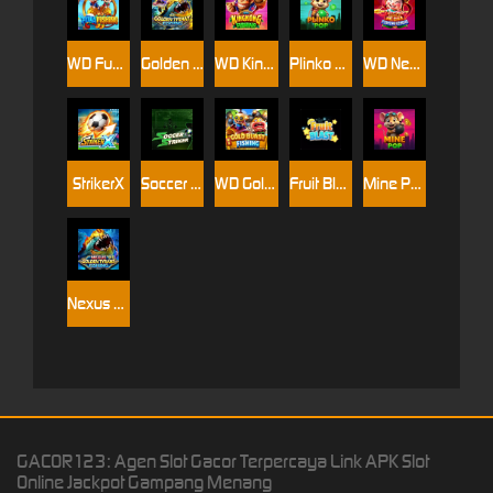
WD FuWa Fishing
Golden Tyrant Fishing
WD King Kong Fishing
Plinko Pop
WD Nezha Fishing Legend
StrikerX
Soccer Striker
WD Gold Blast Fishing
Fruit Blast
Mine Pop
Nexus Golden Tyrant
GACOR123: Agen Slot Gacor Terpercaya Link APK Slot
Online Jackpot Gampang Menang