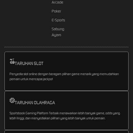
Arcade
Poker
E-Sports
Sabung
Ayam
TARUHAN SLOT
Penyedia slot online dengan beragam pilihan game menarik yang memudahkan
pemain untuk mencapai jackpot
TARUHAN OLAHRAGA
Sportsbook Gaming Platform Terbaik menawarkan lebih banyak game, odds yang
lebih tinggi, dan menyediakan pilihan yang lebih banyak untuk pemain.