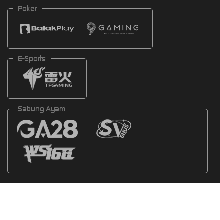
Poker
E-Sports
Sabung Ayam