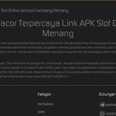
 Slot Online Jackpot Gampang Menang
acor Terpercaya Link APK Slot 
Menang
dan hadir sebagai jawaban bagi para pecinta permainan slot gacor gampang menang yang menca
 Indonesia saat ini akan memberikan pengalaman bermain yang lebih seru dan menantang. Gacor1
ni menjamin semua member akan mendapatkan peluang menang bermain slot jackpotyang sama. Anda
por "Situs Slot Online Terpercaya No.1 di Indonesia". Beragam testimoni kepuasan para membe
n minimal deposit 1k,2k, depo 5k atau 5000 rupiah. Kami selalu mengedepankan kenyamana
t bet 50 100 200 400 perak dengan bet kecil. Di gacor123 juga menyediakan event slot maxwin da
udi slot online terbaik hanya melalui APK SLOT GACOR123.
Kategori
Dukungan
Hot Games
janjihok
Slots
+6281