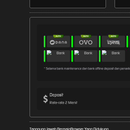
* Selama bank maintenance dan bank offline deposit dan penarik
Deposit
Rata-rata 2 Menit
Tanggung Jawab Bermain
Browser Yang Didukung