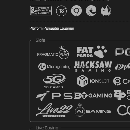
Platform Penyedia Layanan
Slots
Live Casino