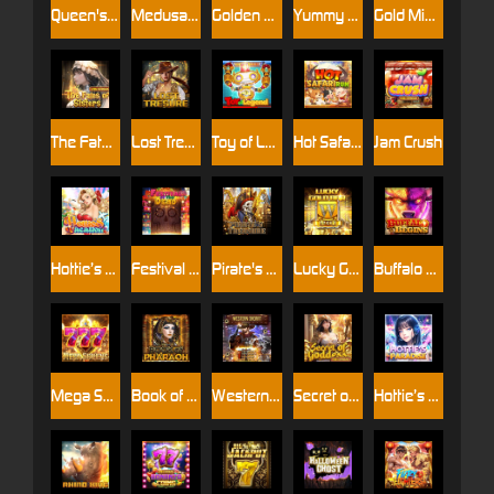
Queen's Bow
Medusa’s Blessing
Golden Kitty
Yummy Kitchen
Gold Mine Rush
The Fates of Sisters
Lost Treasure
Toy of Legend
Hot Safari Run
Jam Crush
Hottie’s Vacation
Festival of the Dead
Pirate's Treasure
Lucky Goldbar
Buffalo Begins
Mega Sevens
Book of Pharaoh
Western Sherrif
Secret of Goddess
Hottie’s Paradise