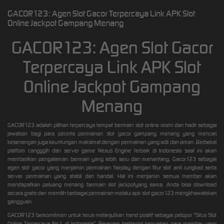
GACOR123: Agen Slot Gacor Terpercaya Link APK Slot
Online Jackpot Gampang Menang
GACOR123: Agen Slot Gacor
Terpercaya Link APK Slot
Online Jackpot Gampang
Menang
GACOR123 adalah pilihan terpercaya tempat bermain slot online resmi dan hadir sebagai
jawaban bagi para pecinta permainan slot gacor gampang menang yang mencari
kesenangan juga keuntungan maksimal dengan permainan yang adil dan aman. Berbekal
platfom cangggih dan server game Nexus Engine terbaik di Indonesia saat ini akan
memberikan pengalaman bermain yang lebih seru dan menantang. Gacor123 sebagai
agen slot gacor yang menjamin permainan fairplay dengan fitur slot anti rungkad serta
server permainan yang stabil dan handal. Hal ini menjamin semua member akan
mendapatkan peluang menang bermain slot jackpotyang sama. Anda bisa download
secara gratis dan memilih berbagai permainan melalui apk slot gacor123 mengkhawatirkan
gangguan.
GACOR123 berkomitmen untuk terus melanjutkan trend positif sebagai pelopor "Situs Slot
Online Terpercaya No.1 di Indonesia". Beragam testimoni kepuasan para member yang