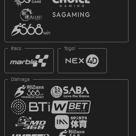
Race
Togel
Olahraga