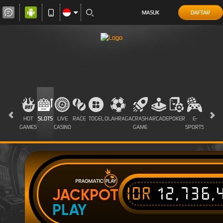
MASUK
DAFTAR
HOT
SLOTS
LIVE
RACE
TOGEL
OLAHRAGA
CRASH
ARCADE
POKER
E-
SABUN
GAMES
CASINO
GAME
SPORTS
AYAM
IDR
12,736,
JACKPOT
PLAY