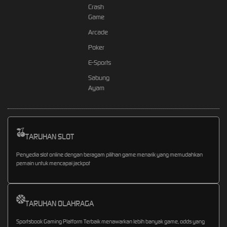
Crash
Game
Arcade
Poker
E-Sports
Sabung
Ayam
TARUHAN SLOT
Penyedia slot online dengan beragam pilihan game menarik yang memudahkan
pemain untuk mencapai jackpot
TARUHAN OLAHRAGA
Sportsbook Gaming Platform Terbaik menawarkan lebih banyak game, odds yang