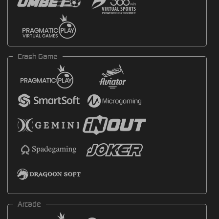
Crash Game
Arcade