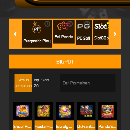
i
i
i
i
i
Facha
Fat Panda
Slot88 x PP
PG Soft
Pragmatic Play
BIGPOT
Semua
Top
Slots
permainan
20
Shoot Piggy
Fiesta Frenzy
Jewely Spin
Dr.Franken’s Lab
Panda’s Jackpot