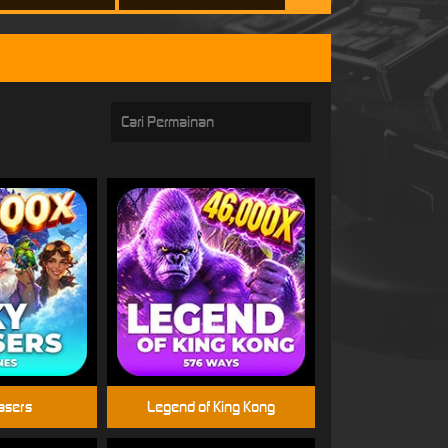
IDR
919,000.00
Gates of Olympus 1000
ca****g
IDR
678,480.00
Gates of Olympus Super Scatter
bahag****3
IDR
497,880.00
Starlight Princess™ 1000
ca****g
IDR
490,350.00
Gates of Olympus Super Scatter
jeni****8
IDR
486,860.00
Sweet Bonanza Xmas
ca****g
IDR
435,450.00
Gates of Olympus Super Scatter
asers
Legend of King Kong
bahag****3
IDR
406,040.00