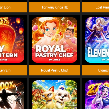
en Lion
Highway Kings HD
Lost Par
Lantern
Royal Pastry Chef
Element