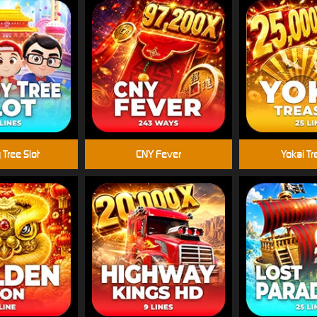
Tree Slot
CNY Fever
Yokai Tr