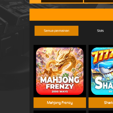
Semua permainan
Slots
Mahjong Frenzy
Shark