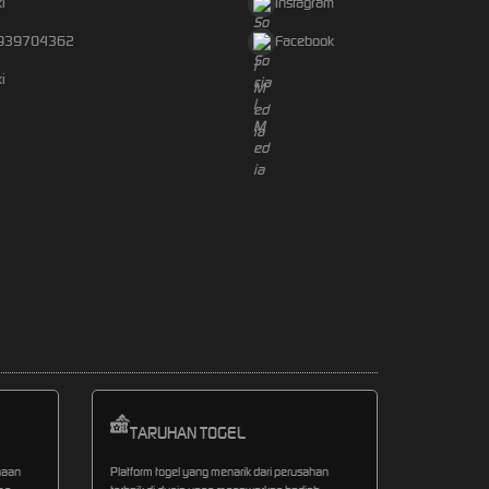
i
Instagram
939704362
Facebook
i
TARUHAN TOGEL
haan
Platform togel yang menarik dari perusahan