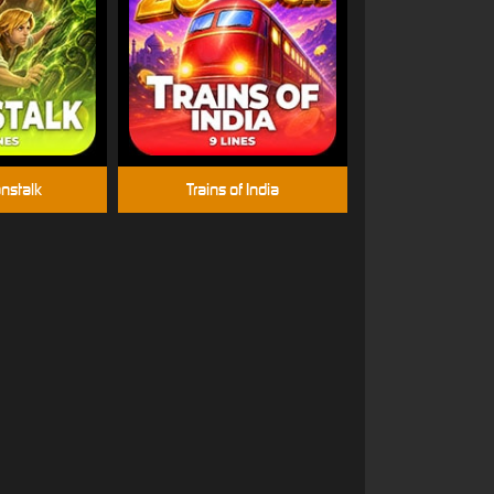
nstalk
Trains of India