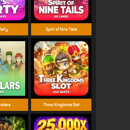
Party
Spirit of Nine Tails
holars
Three Kingdoms Slot