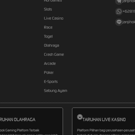
Hot Games
janjihok
Slots
+6281
Live Casino
janjihok
Race
Togel
Olahraga
Crash Game
Arcade
Poker
E-Sports
Sabung Ayam
RUHAN OLAHRAGA
TARUHAN LIVE KASINO
ook Gaming Platform Terbaik
Platform Pilihan bagi perusahaan-perusa