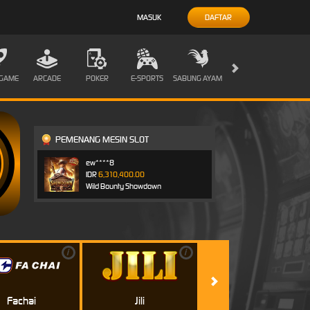
MASUK
DAFTAR
 GAME
ARCADE
POKER
E-SPORTS
SABUNG AYAM
PROMOSI
PEMENANG MESIN SLOT
ew****8
IDR
6,310,400.00
Wild Bounty Showdown
jack****n
IDR
4,059,000.00
Gates of Olympus 1000
i
i
i
ew****8
IDR
947,400.00
No Limit City
Mahjong Wins 2
Fachai
Jili
sah****4