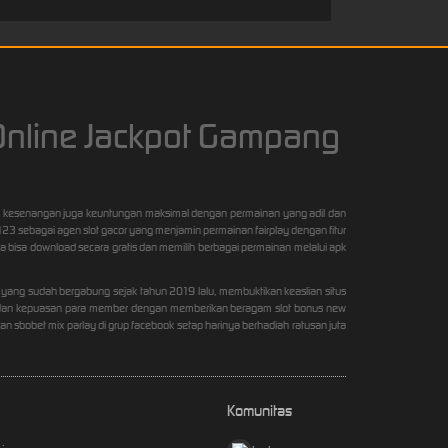
Online Jackpot Gampang
ri kesenangan juga keuntungan maksimal dengan permainan yang adil dan
23 sebagai agen slot gacor yang menjamin permainan fairplay dengan fitur
 bisa download secara gratis dan memilih berbagai permainan melalui apk
r yang sudah bergabung sejak tahun 2019 lalu, membuktikan keaslian situs
n dan kepuasan para member dengan memberikan beragam slot bonus new
n sbobet mix parlay di grup facebook setap harinya berhadiah ratusan juta
Komunitas