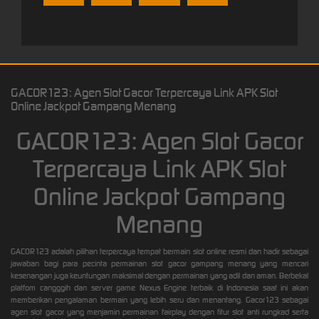
GACOR123: Agen Slot Gacor Terpercaya Link APK Slot
Online Jackpot Gampang Menang
GACOR123: Agen Slot Gacor
Terpercaya Link APK Slot
Online Jackpot Gampang
Menang
GACOR123 adalah pilihan terpercaya tempat bermain slot online resmi dan hadir sebagai
jawaban bagi para pecinta permainan slot gacor gampang menang yang mencari
kesenangan juga keuntungan maksimal dengan permainan yang adil dan aman. Berbekal
platfom cangggih dan server game Nexus Engine terbaik di Indonesia saat ini akan
memberikan pengalaman bermain yang lebih seru dan menantang. Gacor123 sebagai
agen slot gacor yang menjamin permainan fairplay dengan fitur slot anti rungkad serta