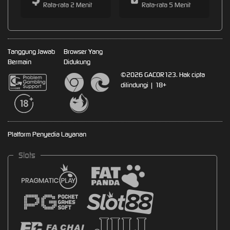
Rata-rata 2 Menit
Rata-rata 5 Menit
Tanggung Jawab
Browser Yang
Bermain
Didukung
©2026 GACOR123. Hak cipta
dilindungi | 18+
Platform Penyedia Layanan
Slots