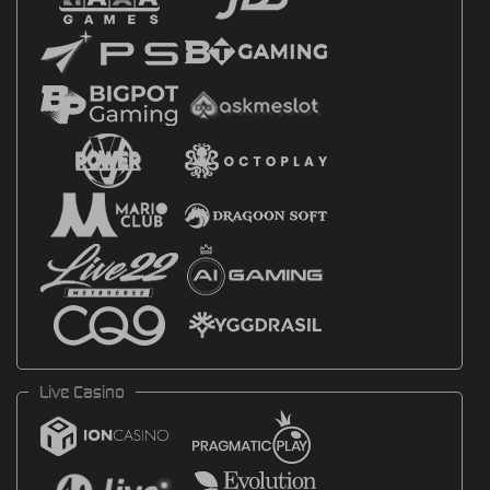
Live Casino