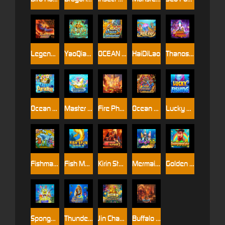
Legend of the phoenix
YaoQianShu
OCEAN MONSTER 2
HaiDiLao
Thanos Avengers
Ocean Paradise
Master Of The Deep
Fire Phoenix
Ocean King 3
Lucky Fishing
Fishman Wharf
Fish Music World
Kirin Storm
Mermaids-6s
Golden Legend Plus
Spongebob
Thunder Dragon
Jin Chan Bu Yu
Buffalo thunder