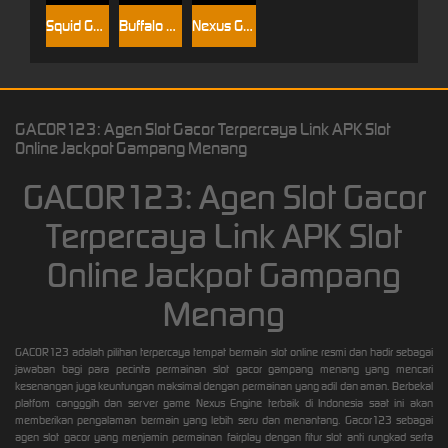
Squid Game 2: Mukunghwa
Buffalo Rush HIGHROLLER
Nexus Gift Delight
GACOR123: Agen Slot Gacor Terpercaya Link APK Slot
Online Jackpot Gampang Menang
GACOR123: Agen Slot Gacor
Terpercaya Link APK Slot
Online Jackpot Gampang
Menang
GACOR123 adalah pilihan terpercaya tempat bermain slot online resmi dan hadir sebagai
jawaban bagi para pecinta permainan slot gacor gampang menang yang mencari
kesenangan juga keuntungan maksimal dengan permainan yang adil dan aman. Berbekal
platfom cangggih dan server game Nexus Engine terbaik di Indonesia saat ini akan
memberikan pengalaman bermain yang lebih seru dan menantang. Gacor123 sebagai
agen slot gacor yang menjamin permainan fairplay dengan fitur slot anti rungkad serta