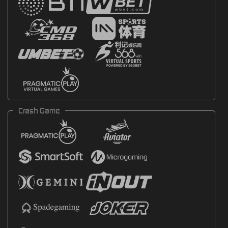
Crash Game