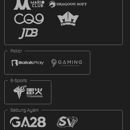
Poker
E-Sports
Sabung Ayam