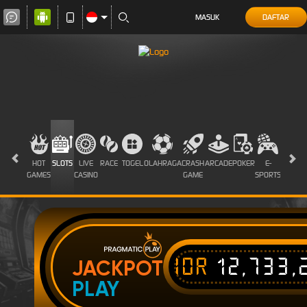
MASUK
DAFTAR
HOT
SLOTS
LIVE
RACE
TOGEL
OLAHRAGA
CRASH
ARCADE
POKER
E-
SABUN
GAMES
CASINO
GAME
SPORTS
AYAM
IDR
12,733,
JACKPOT
PLAY