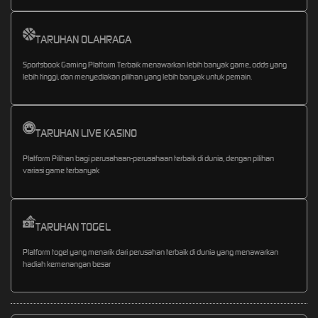
TARUHAN OLAHRAGA
Sportsbook Gaming Platform Terbaik menawarkan lebih banyak game, odds yang
lebih tinggi, dan menyediakan pilihan yang lebih banyak untuk pemain.
TARUHAN LIVE KASINO
Platform Pilihan bagi perusahaan-perusahaan terbaik di dunia, dengan pilihan
variasi game terbanyak
TARUHAN TOGEL
Platform togel yang menarik dari perusahan terbaik di dunia yang menawarkan
hadiah kemenangan besar