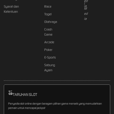
Syarat dan
Race
Ketentuan
Togel
Olahraga
Crash
Game
Arcade
Poker
E-Sports
Sabung
Ayam
TARUHAN SLOT
Penyedia slot online dengan beragam pilihan game menarik yang memudahkan
pemain untuk mencapai jackpot