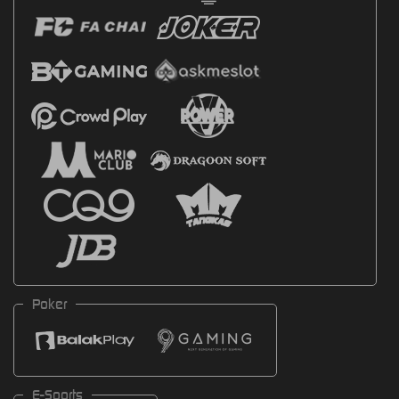
Poker
E-Sports