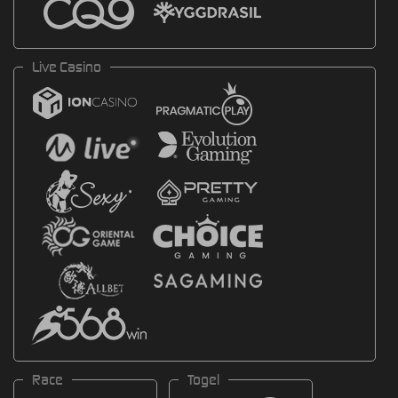
Live Casino
Race
Togel