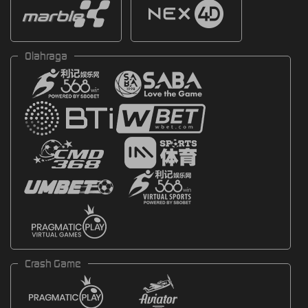
Olahraga
Crash Game