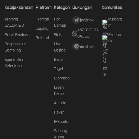
Kebijaksanaan
Platform
Kategori
Dukungan
Komunitas
Tentang
Promosi
Hot
Instagra
janjihoki
GACOR123
Games
m
Loyalty
+62819397
Pusat Bantuan
Slots
Facebo
04362
Referral
ok
Responsible
Live
janjihoki
Gambling
Casino
Syarat dan
Race
Ketentuan
Togel
Olahraga
Crash
Game
Arcade
Poker
E-Sports
Sabung
Ayam