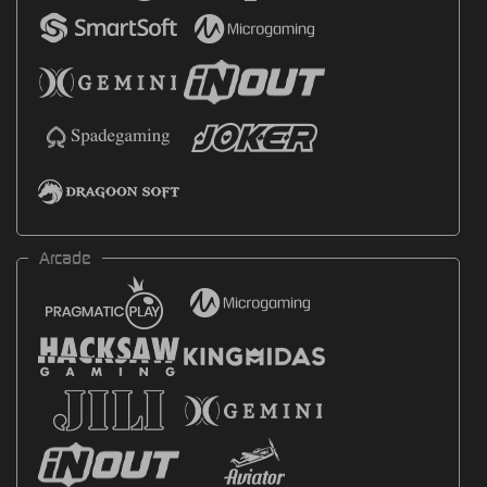
Arcade