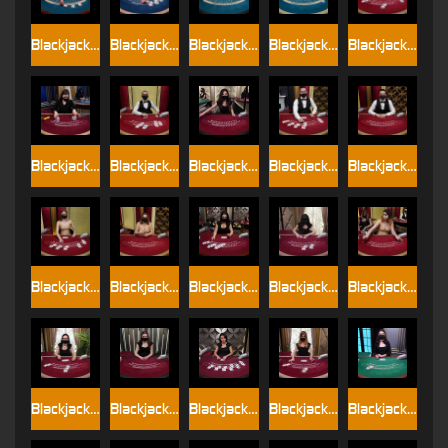
Blackjack_Silver_4
Blackjack_Silver_5
Blackjack_Silver_6
Blackjack_Silver_7
Blackjack_VIP_A
Blackjack_VIP_Alpha
Blackjack_VIP_B
Blackjack_VIP_Beta
Blackjack_VIP_C
Blackjack_VIP_D
Blackjack_VIP_E
Blackjack_VIP_G
Blackjack_VIP_Gamma
Blackjack_VIP_H
Blackjack_VIP_I
Blackjack_VIP_L
Blackjack_VIP_M
Blackjack_VIP_N
Blackjack_VIP_Q
Blackjack_VIP_x