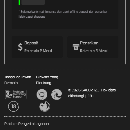
* Selama bank maintenance dan bank offline deposit dan penarikan
tidak dapat diproses
Deposit
Penarikan
Rata-rata 2 Menit
Rata-rata 5 Menit
Tanggung Jawab
Browser Yang
Bermain
Didukung
©2026 GACOR123. Hak cipta
dilindungi | 18+
Platform Penyedia Layanan