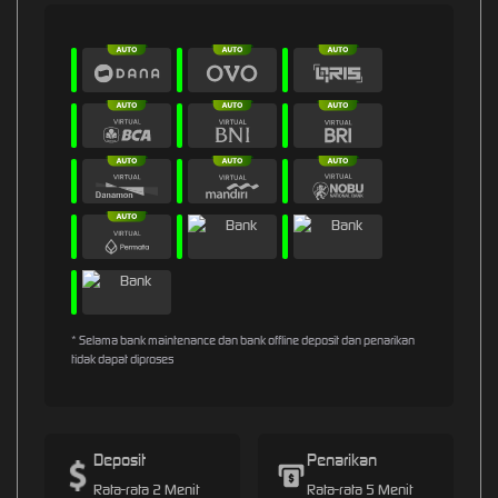
* Selama bank maintenance dan bank offline deposit dan penarikan
tidak dapat diproses
Deposit
Penarikan
Rata-rata 2 Menit
Rata-rata 5 Menit