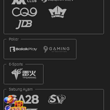
Poker
E-Sports
Sabung Ayam