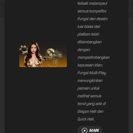
terbaik melampaui
semua kompetitor.
Fungsi dan desain
luar biasa dari
platform telah
dikembangkan
dengan
mempertimbangkan
kepuasan klien.
Fungsi Multi-Play
memungkinkan
pemain untuk
melihat semua
trend yang ada di
Dragon Hall dan
Quick Hall.
MAIN