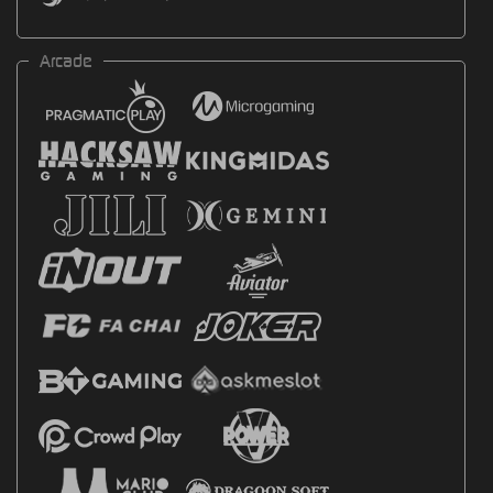
Arcade