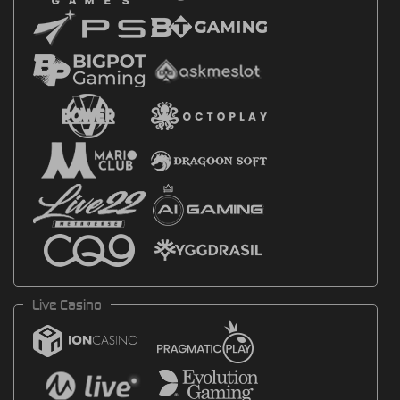
Live Casino