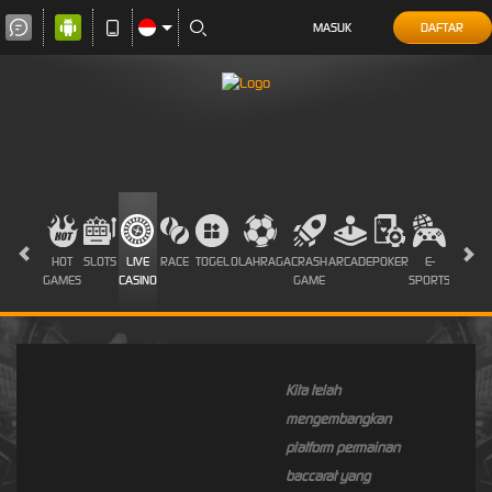
MASUK
DAFTAR
HOT
SLOTS
LIVE
RACE
TOGEL
OLAHRAGA
CRASH
ARCADE
POKER
E-
SABUN
GAMES
CASINO
GAME
SPORTS
AYAM
Kita telah
mengembangkan
platform permainan
baccarat yang