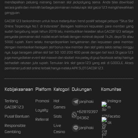
mendapatkan peluang menang bermain slot jackpotyang sama. Anda bisa download
secara gratis dan memilih berbagai permainan melalui apk slot gacor123 mengkhawatirkan
gangguan.
GACOR123 berkomitmen untuk terus melanjutkan trend positif sebagai pelopor "Situs Slot
Online Terpercaya No.1 di Indonesia". Beragam testimoni kepuasan para member yang
sudah bergabung sejak tahun 2019 lalu, membuktikan keaslian situs GACOR123 sebagai
penyedia permainan slot modal receh terbaik dengan minimal deposit 1k,2k, depo 5k atau
5000 rupiah. Kami selalu mengedepankan kenyamanan dan kepuasan para member
dengan memberikan beragam slot bonus new member dan slot gratis saldo setiap minggu
nya. Juga beragam pilihan slot bet 50 100 200 400 perak dengan bet kecil. Di gacor123
juga menyediakan event slot maxwin dan sbobet mix parlay di grup facebook setap harinya
berhadiah ratusan juta rupiah. Temukan link slot gacor123 yang asli di GOOGLE. Akses
permainan judi slot online terbaik hanya melalui APK SLOT GACOR123.
Kebijaksanaan
Platform
Kategori
Dukungan
Komunitas
Tentang
Promosi
Hot
Instagra
janjihoki
GACOR123
Games
m
Loyalty
+62819397
Pusat Bantuan
Slots
Facebo
04362
Referral
ok
Responsible
Live
janjihoki
Gambling
Casino