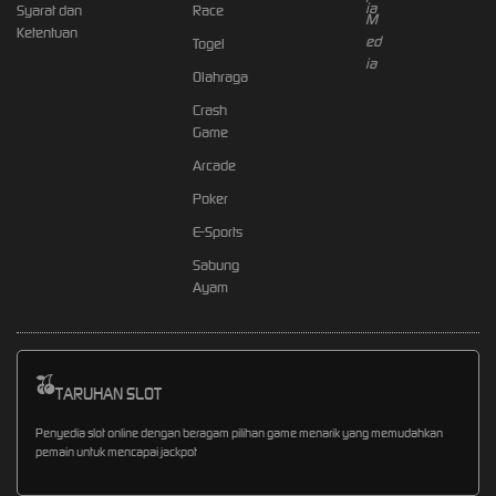
Syarat dan
Race
Ketentuan
Togel
Olahraga
Crash
Game
Arcade
Poker
E-Sports
Sabung
Ayam
TARUHAN SLOT
Penyedia slot online dengan beragam pilihan game menarik yang memudahkan
pemain untuk mencapai jackpot